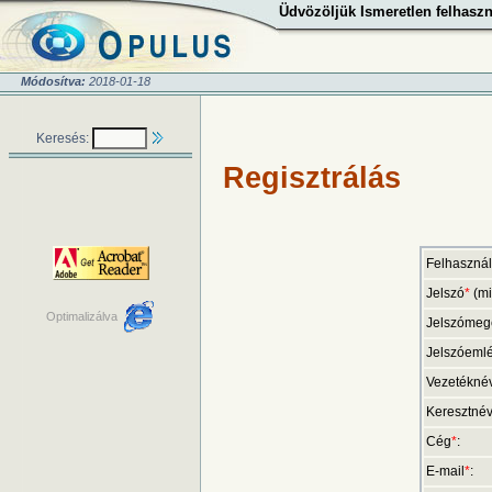
Üdvözöljük Ismeretlen felhaszn
Módosítva:
2018-01-18
Keresés:
Regisztrálás
Felhaszná
Jelszó
*
(mi
Optimalizálva
Jelszómege
Jelszóemlé
Vezetékné
Keresztné
Cég
*
:
E-mail
*
: