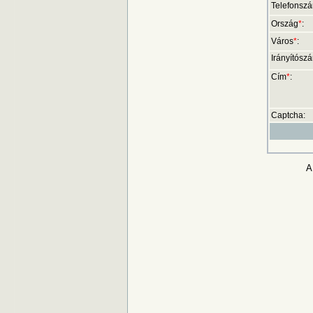
Telefonsz
Ország
*
:
Város
*
:
Irányítósz
Cím
*
:
Captcha:
A